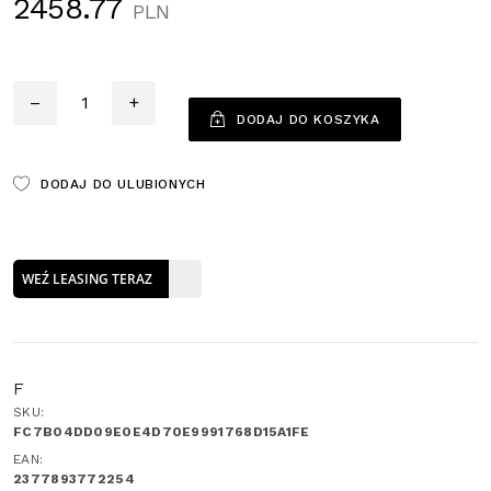
2458.77
PLN
Ilość
–
+
DODAJ DO KOSZYKA
DODAJ DO ULUBIONYCH
WEŹ LEASING TERAZ
F
SKU:
FC7B04DD09E0E4D70E9991768D15A1FE
EAN:
2377893772254