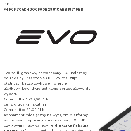
INDEKS:
F4F0F70AD4D00FA0B2901CABB18719BB
Evo to filigranowy, nowoczesny POS należący
do rodziny urządzeń SAIO. Evo realizuje
płatności bezgotówkowe i oferuje
użytkownikowi dwie aplikacje sprzedażowe do
wyboru.
Cena netto: 1899,00 PLN
cena drukarki fiskalnej
Cena netto: 29,00 PLN
abonament miesięczny na wynajem platformy
sprzętowej i aplikacji sprzedażowej POS-UP
Użytkownik nabywa jedynie
drukarkę fiskalną
ONLINE
, która stanowi jeden z elementów Evo.