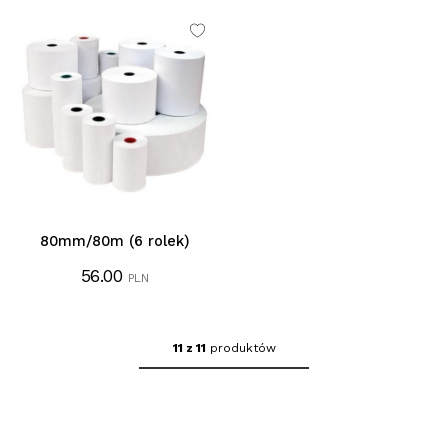
80mm/80m (6 rolek)
56.00
PLN
11 z 11
produktów