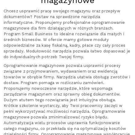
magazynowe
Chcesz usprawnić pracę swojego magazynu oraz przepływ
dokumentów? Postaw na sprawdzone narzędzia
informatyczne. Proponujemy profesjonalne oprogramowanie
magazynowe dla firm działających w różnych branżach.
Program Small Business to idealne rozwiązanie dla małych i
średnich biznesów. W ofercie mamy gotowe moduły
odpowiedzialne za kasę fiskalną, kadry, płace czy cały proces
sprzedaży. Modułowość narzędzia pozwala łatwo dopasować je
do indywidualnych potrzeb Twojej firmy.
Oprogramowanie magazynowe pozwala usprawnić procesy
związane z przyjmowaniem, wydawaniem oraz ewidencją
towarów w obrębie firmy. Narzędzia ułatwia obsługę zwrotów i
dostaw. Program pomaga w rozliczaniu zamówień.
Proponujemy nowoczesne narzędzie, które wspomaga
zarządzanie magazynem oraz sprawny obieg dokumentów.
Dużym atutem tego rozwiązania jest intuicyjna obsługa.
Krótkie szkolenie wystarczy, aby Twoi pracownicy zaczęli w
pełni wykorzystywać możliwości narzędzia. Oprogramowanie
magazynowe pozwala zminimalizować ryzyko błędu.
Automatyzacja wielu procesów usprawnia funkcjonowanie
całego magazynu, co przekłada się na optymalizację kosztów
działalności firmy. Oprogramowanie magazynowe współpracuje