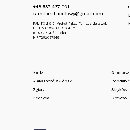
+48 537 437 001
O
ramitom.handlowy@gmail.com
RAMITOM S.C. Michał Pękal, Tomasz Makowski
UL. LIMANOWSKIEGO 40/1
91-052 ŁÓDŹ Polska
NIP 7252057948
Łódź
Ozorków
Aleksandrów Łódzki
Poddębic
Zgierz
Stryków
Łęczyca
Głowno