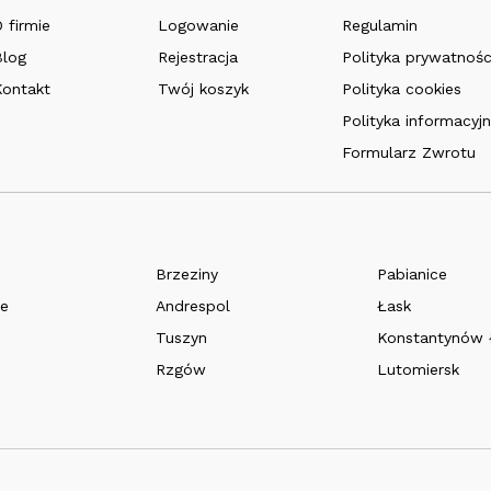
 firmie
Logowanie
Regulamin
Blog
Rejestracja
Polityka prywatnośc
Kontakt
Twój koszyk
Polityka cookies
Polityka informacyj
Formularz Zwrotu
Brzeziny
Pabianice
e
Andrespol
Łask
Tuszyn
Konstantynów 
Rzgów
Lutomiersk