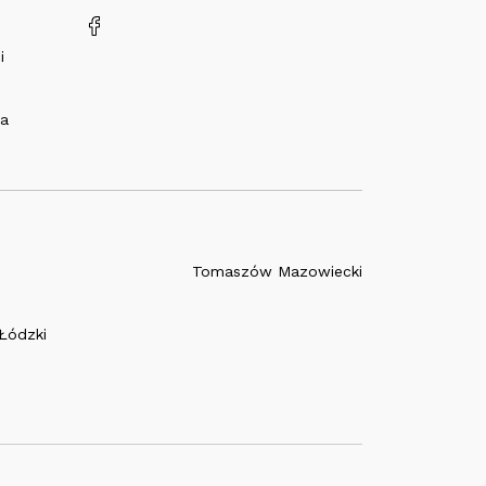
i
na
Tomaszów Mazowiecki
Łódzki