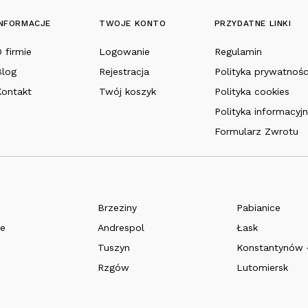
INFORMACJE
TWOJE KONTO
PRZYDATNE LINKI
 firmie
Logowanie
Regulamin
Blog
Rejestracja
Polityka prywatnośc
Kontakt
Twój koszyk
Polityka cookies
Polityka informacyj
Formularz Zwrotu
Brzeziny
Pabianice
e
Andrespol
Łask
Tuszyn
Konstantynów 
Rzgów
Lutomiersk