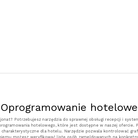
Oprogramowanie hotelowe
jonat? Potrzebujesz narzędzia do sprawnej obsługi recepcji i syst
programowania hotelowego, które jest dostępne w naszej ofercie. 
są charakterystyczne dla hotelu. Narzędzie pozwala kontrolować graf
 niemu możesz weryfikować listę osób zameldowanych na konkretny 