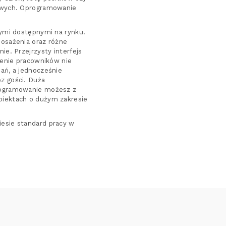
kowych. Oprogramowanie
nymi dostępnymi na rynku.
posażenia oraz różne
e. Przejrzysty interfejs
lenie pracowników nie
ań, a jednocześnie
z gości. Duża
programowanie możesz z
biektach o dużym zakresie
esie standard pracy w