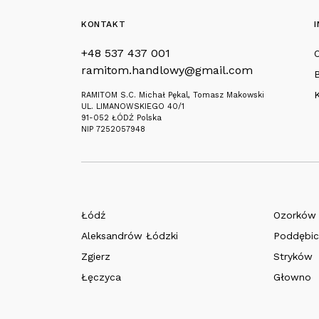
KONTAKT
+48 537 437 001
O
ramitom.handlowy@gmail.com
RAMITOM S.C. Michał Pękal, Tomasz Makowski
UL. LIMANOWSKIEGO 40/1
91-052 ŁÓDŹ Polska
NIP 7252057948
Łódź
Ozorków
Aleksandrów Łódzki
Poddębic
Zgierz
Stryków
Łęczyca
Głowno