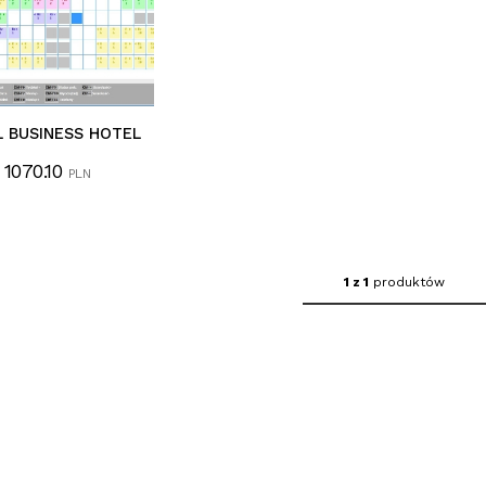
 BUSINESS HOTEL
1070.10
PLN
1 z 1
produktów