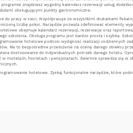
W programie znajdziesz wygodny kalendarz rezerwacji usług dodat
odułami obsługującymi punkty gastronomiczne.
e do pracy w sieci. Współpracuje ze wszystkimi drukarkami fiskal
niczoną liczbę pokoi. Narzędzie pozwala zdefiniować elementy wy
otelowe obejmuje kalendarz rezerwacji, rezerwacje oraz raportowani
ego szkolenia. Obsługa programu jest bardzo prosta i szybka. Szko
gramowanie hotelowe podnosi wydajność realizacji codziennych zad
dów. Ma to bezpośrednie przełożenie na ocenę danego obiektu prze
łatwia dostosowanie do indywidualnych potrzeb danego hotelu. O
w motelach, hostelach i pensjonatach. Świetnie sprawdza się w o
micznych.
ogramowanie hotelowe. Zyskaj funkcjonalne narzędzie, które podni