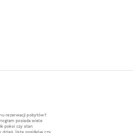
emu rezerwacji pobytów?
Program posiada wiele
ik pokoi czy stan
dzień, listę posiłków czy