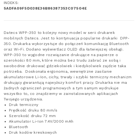
INDEKS:
5ADFA09F5D038E36B86387353C07504E
Datecs WPP-350 to kolejny nowy model w serii drukarek
mobilnych Datecs. Jest to kontynuacja popularne drukarki DPP-
350. Drukarka wykorzystuje do połączeń komunikację Bluetooth
oraz Wi-Fi. Dodano wyświetlacz OLED dla łatwiejszej obsługi.
WPP-350 to wygodne rozwiązanie drukujące na papierze o
szerokości 80 mm, które można bez trudu zabrać ze sobą i
swobodnie drukować gdziekolwiek i kiedykolwiek zajdzie taka
potrzeba. Doskonała ergonomia, wewnętrzne zasilanie
akumulatorowe Li-Ion, cichy, trwały i szybki termiczny mechanizm
drukujący gwarantują najwyższy komfort pracy. Drukarka nie ma
żadnych ograniczeń programowych a tym samym wydrukuje
wszystko to, co znajdziemy w zainstalowanych aplikacjach
Twojego urządzenia.
Druk termiczny
Prędkość druku 80 mm/s
Szerokość druku 72 mm
Akumulator Li-Ion 7.4V/2000 mAh
Bluetooth
Druk kodów kreskowych