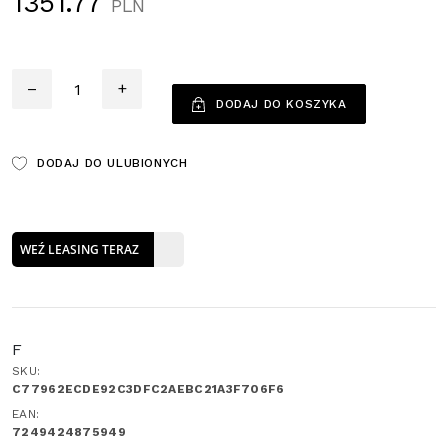
1351.77
PLN
Ilość
–
+
DODAJ DO KOSZYKA
DODAJ DO ULUBIONYCH
WEŹ LEASING TERAZ
F
SKU:
C77962ECDE92C3DFC2AEBC21A3F706F6
EAN:
7249424875949